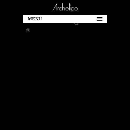
MENU
Posted on 03 Lug 2026
/
/
AADDmin
CARACTÉRISTIQUES DES
CASINOS EN LIGNE
ÉTRANGERS ET LEURS
RÉGLEMENTATIONS
Les casinos en ligne étrangers sont
devenus très populaires au cours des
dernières années, avec une grande
variété d’options disponibles pour les
joueurs du monde entier. Mais qu’est-
ce que cela signifie précisément ?
Comment fonctionnent-ils ? Quelles
sont leurs caractéristiques et
réglementations ? Dans cet article,