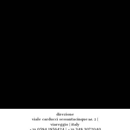
ofere o imagine clara despre ceea ce
implică utilizarea unui astfel de
serviciu online.
Referințe
În cazul necesității aprofundării
anumitor informații sau pentru detalii
suplimentare legate de platformele de
jocuri, puteți găsi resursele relevante
în articole similare.
direzione
viale carducci sessantacinque
|
int. 2
viareggio | italy
0584 1856424 |
348 3072040
+39
+39