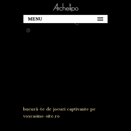
MENU
Posted on 03 Lug 2026
/
/
AADDmin
DESPRE VOX CASINO:
CARACTERISTICI ȘI
INFORMAȚII GENERALE
Vox Casino este o platformă de jocuri
online care oferă experiențe de casino
într-un mediu virtual, acordând
utilizatorilor posibilitatea să joace mai
multe tipuri de jocuri de cazino clasice,
de la ruletă și blackjack până la sloturi.
bucură-te de jocuri captivante pe
voxcasino-site.ro
Această platformă a
câștigat popularitate pe scară largă în
ultimii ani din cauza caracteristicilor