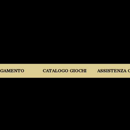
ferti e i fornitori software.
tale per risolvere eventuali problemi.
uto e le offerte esclusive per i nuovi utenti.
CASINÒ SICURI NON AAMS
tiamo alcuni dei casinò più rinomati che operano senza licenz
ori selezionati.
AGAMENTO
CATALOGO GIOCHI
ASSISTENZA 
rd, Bitcoin
1000+ Giochi
Live Chat 
, Neteller
800+ Giochi
Email e C
Carte Prepagate
1200+ Giochi
Telefono e
 SUI CASINO SICURI NON AAMS