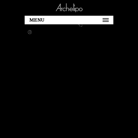
MENU
Posted on 07 Lug 2026
/
/
AADDmin
SPIELBANK POTSDAMER
PLATZ: GLÜCKSSPIELE IM
HERZEN VON BERLIN
Überblick
Spielbank Potsdamer Platz ist ein
Online-Casino, das seit 2008 in den
Herzen der Hauptstadt Berlins tätig ist.
Das Unternehmen verfügt über eine
umfangreiche Erfahrung auf dem
Markt und hat sich als seriöser und
zuverlässiger Anbieter etabliert. Mit
einer breiten Palette an Spielen,